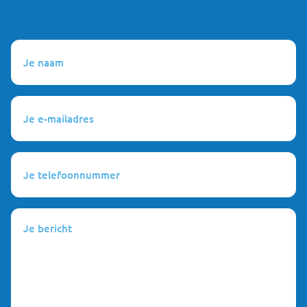
Je
naam
(Vereist)
Je
e-
mailadres
(Vereist)
Je
telefoonnummer
(Vereist)
Je
bericht
(Vereist)