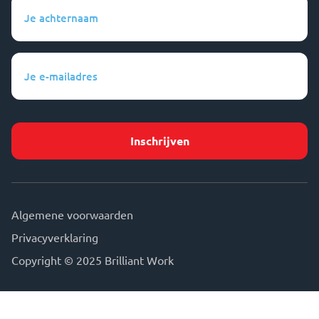
Je
achternaam
(Vereist)
Je
e-
mailadres
(Vereist)
Algemene voorwaarden
Privacyverklaring
Copyright © 2025 Brilliant Work