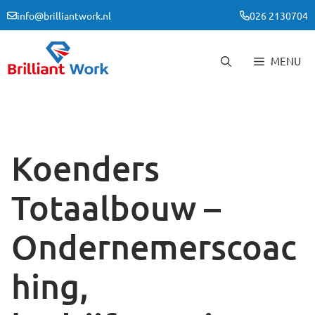
Ga
info@brilliantwork.nl
026 2130704
naar
de
inhoud
MENU
Koenders
Totaalbouw –
Ondernemerscoac
hing,