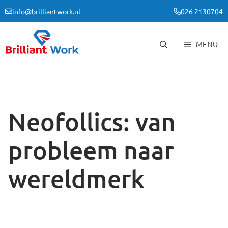
Ga
info@brilliantwork.nl
026 2130704
naar
de
inhoud
MENU
Neofollics: van
probleem naar
wereldmerk