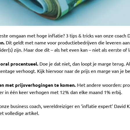
ste omgaan met hoge inflatie? 3 tips & tricks van onze coach D
en.
Dit geldt met name voor productiebedrijven die leveren aan
r(s) zijn. Maar doe dit – als het even kan – niet als eerste of 
ooral procentueel.
Doe je dat niet, dan loopt je marge terug. Al
ntage verhoogt. Kijk hiervoor naar de prijs en marge van je be
ren met prijsverhogingen te komen.
Met andere woorden: prob
ater in één keer verhogen met 12% dan elke maand 1% erbij.
 onze business coach, wereldreiziger en ‘inflatie expert’ Davi
t volledige artikel.