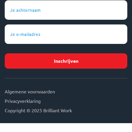
Je
achternaam
(Vereist)
Je
e-
mailadres
(Vereist)
Algemene voorwaarden
Privacyverklaring
Copyright © 2025 Brilliant Work