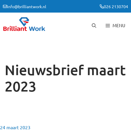
Ga
info@brilliantwork.nl
026 2130704
naar
de
inhoud
MENU
Nieuwsbrief maart
2023
24 maart 2023