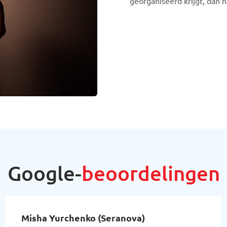
georganiseerd krijgt, dan 
Google-
beoordelingen
Rianne Doller