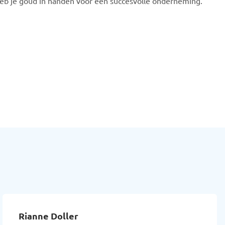
heb je goud in handen voor een succesvolle onderneming.
Marjolijn Hoogendam