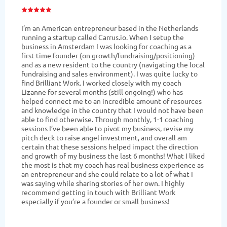
De coaching van Lizanne heeft me fantastisch geholpen
om mijn dromen en missie om te zetten in praktische
stappen. Het was namelijk mijn wens om de wereld
mooier te maken met mijn onderneming zonder extra
stress. Met de hulp van Lizanne heb ik de zakelijke kant
van wat ik doe leren inzien en heeft ze me vele
waardevolle inzichten gegeven. Bijvoorbeeld, hoe mijn
impact te vertalen in financieel voordeel voor mijn
partners en hoe prioriteiten te stellen zodat er stabiliteit
in je onderneming komt. Lizanne denkt goed mee met de
wensen van haar klant, en is ook streng als je probeert de
zakelijke kant te negeren omdat je heel hard aan het
dromen bent. Ik heb nu stappenplannen voor mijn sales
en marketing en tips om nog beter te pitchen. Heel erg
bedankt! Zeker een aanrader!