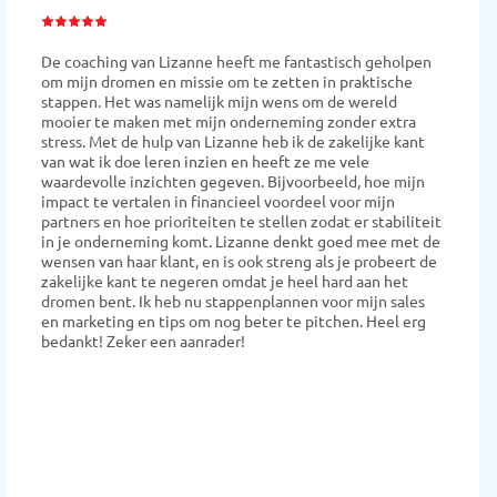
Marco en Lizanne hebben mij het afgelopen jaar zakelijk
veel geleerd. Marco daagde mij uit om helder te krijgen
wat mijn WHY was. Mijn stijl is eerder; 'van alles wat' en
vrijblijvend en tegelijkertijd ambitieus. Lizanne wist mij
heel fijn te coachen op mijn complete pakket aan
uitdagingen, vragen en onduidelijkheden waar ik alleen
geen antwoord op wist te vinden. Een mooi resultaat
met: 'duidelijk beeld van waar i4facilities voor staat en
gaat', mijn studie Bedrijfskunde hervat richting
afrondende Masterthesis, een nieuwe website en vooral
'eigen duidelijkheid & een plan. Dat in fijne gesprekken,
thuis, op locatie of online. Brilliant Work is echt een
slimme club dienstbare mensen met een open mind en
goede onderlinge afstemming. Een aanrader als je als
ondernemer de stap verder wilt maken!