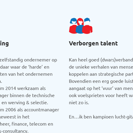
ing
Verborgen talent
 zelfstandig ondernemer op
Kan heel goed (dwars)verband
 daar waar de ‘harde’ en
de unieke verhalen van mens
anten van het ondernemen
koppelen aan strategische par
.
Bovendien een erg goede luist
/m 2014 werkzaam als
aangaat op het ‘vuur’ van men
ager binnen de technische
ook voelsprieten voor heeft 
 en werving & selectie.
niet zo is.
/m 2006 als accountmanager
eweest in het
En…ik ben kampioen lucht-gita
eer, finance, telecom en
s-consultancy.