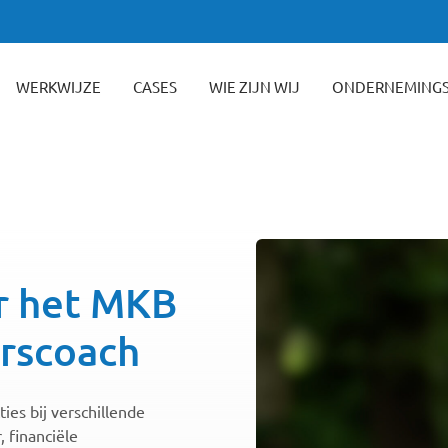
WERKWIJZE
CASES
WIE ZIJN WIJ
ONDERNEMING
or het MKB
rscoach
ies bij verschillende
 financiële