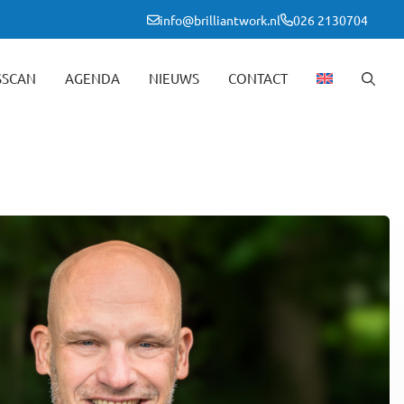
info@brilliantwork.nl
026 2130704
SSCAN
AGENDA
NIEUWS
CONTACT