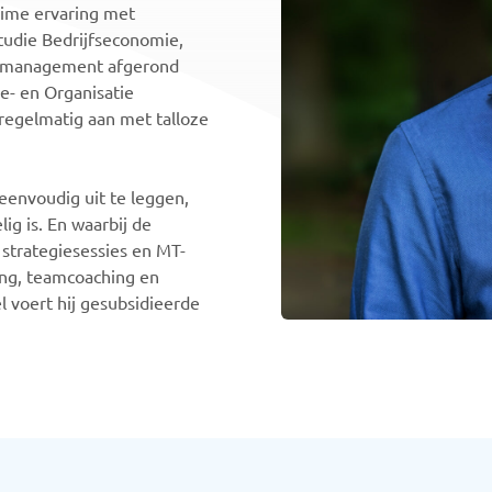
uime ervaring met
studie Bedrijfseconomie,
edmanagement afgerond
e- en Organisatie
 regelmatig aan met talloze
 eenvoudig uit te leggen,
ig is. En waarbij de
strategiesessies en MT-
hing, teamcoaching en
l voert hij gesubsidieerde