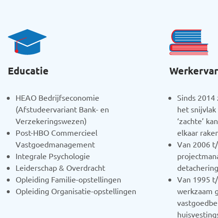
Educatie
Werkervar
HEAO Bedrijfseconomie
Sinds 2014
(Afstudeervariant Bank- en
het snijvlak
Verzekeringswezen)
‘zachte’ k
Post-HBO Commercieel
elkaar raken
Vastgoedmanagement
Van 2006 t
Integrale Psychologie
projectman
Leiderschap & Overdracht
detachering
Opleiding Familie-opstellingen
Van 1995 t
Opleiding Organisatie-opstellingen
werkzaam g
vastgoedbeh
huisvesting