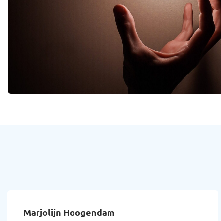
Misha Yurchenko (Seranova)