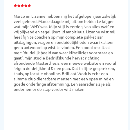
I’m an American entrepreneur based in the Netherlands
running a startup called Carrus.io. When I setup the
business in Amsterdam I was looking for coaching as a
first-time founder (on growth/fundraising/positioning)
and as a new resident to the country (navigating the local
fundraising and sales environment). I was quite lucky to
find Brilliant Work. I worked closely with my coach
Lizanne for several months (still ongoing!) who has
helped connect me to an incredible amount of resources
and knowledge in the country that I would not have been
able to find otherwise. Through monthly, 1-1 coaching
sessions I’ve been able to pivot my business, revise my
pitch deck to raise angel investment, and overall am
certain that these sessions helped impact the direction
and growth of my business the last 6 months! What I liked
the most is that my coach has real business experience as
an entrepreneur and she could relate to a lot of what I
was saying while sharing stories of her own. I highly
recommend getting in touch with Brilliant Work
especially if you’re a founder or small business!