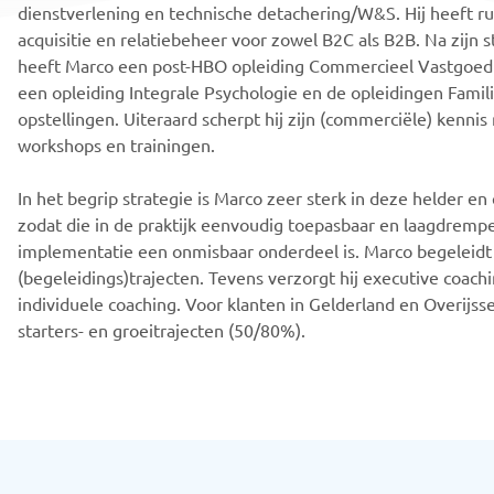
dienstverlening en technische detachering/W&S. Hij heeft r
acquisitie en relatiebeheer voor zowel B2C als B2B. Na zijn 
heeft Marco een post-HBO opleiding Commercieel Vastgo
een opleiding Integrale Psychologie en de opleidingen Famili
opstellingen. Uiteraard scherpt hij zijn (commerciële) kennis
workshops en trainingen.
In het begrip strategie is Marco zeer sterk in deze helder en
zodat die in de praktijk eenvoudig toepasbaar en laagdrempel
implementatie een onmisbaar onderdeel is. Marco begeleidt 
(begeleidings)trajecten. Tevens verzorgt hij executive coac
individuele coaching. Voor klanten in Gelderland en Overijsse
starters- en groeitrajecten (50/80%).