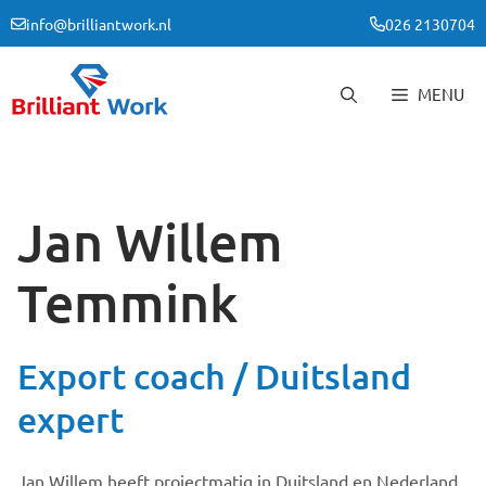
Ga
info@brilliantwork.nl
026 2130704
naar
de
inhoud
MENU
Jan Willem
Temmink
Export coach / Duitsland
expert
Jan Willem heeft projectmatig in Duitsland en Nederland