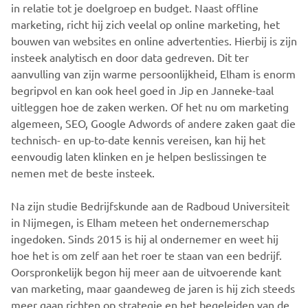
in relatie tot je doelgroep en budget. Naast offline
marketing, richt hij zich veelal op online marketing, het
bouwen van websites en online advertenties. Hierbij is zijn
insteek analytisch en door data gedreven. Dit ter
aanvulling van zijn warme persoonlijkheid, Elham is enorm
begripvol en kan ook heel goed in Jip en Janneke-taal
uitleggen hoe de zaken werken. Of het nu om marketing
algemeen, SEO, Google Adwords of andere zaken gaat die
technisch- en up-to-date kennis vereisen, kan hij het
eenvoudig laten klinken en je helpen beslissingen te
nemen met de beste insteek.
Na zijn studie Bedrijfskunde aan de Radboud Universiteit
in Nijmegen, is Elham meteen het ondernemerschap
ingedoken. Sinds 2015 is hij al ondernemer en weet hij
hoe het is om zelf aan het roer te staan van een bedrijf.
Oorspronkelijk begon hij meer aan de uitvoerende kant
van marketing, maar gaandeweg de jaren is hij zich steeds
meer gaan richten op strategie en het begeleiden van de