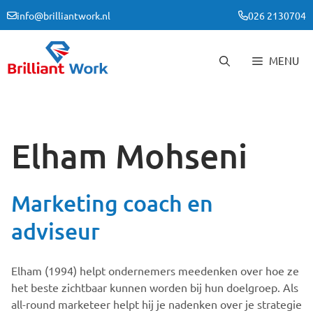
Ga
info@brilliantwork.nl
026 2130704
naar
de
inhoud
MENU
Elham Mohseni
Marketing coach en
adviseur
Elham (1994) helpt ondernemers meedenken over hoe ze
het beste zichtbaar kunnen worden bij hun doelgroep. Als
all-round marketeer helpt hij je nadenken over je strategie