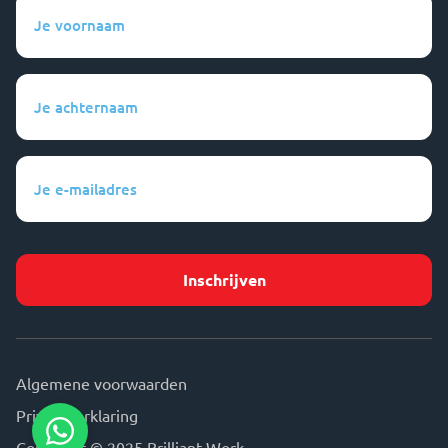
Je
voornaam
(Vereist)
Je
achternaam
(Vereist)
Je
e-
mailadres
(Vereist)
Algemene voorwaarden
Privacyverklaring
Copyright © 2025 Brilliant Work