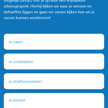
adviesgesprek. Hierbij kijken we waar je wensen en
behoeftes liggen en gaan we samen kijken hoe we je
succes kunnen accelereren!
Je
naam
(Vereist)
Je
e-
mailadres
(Vereist)
Je
telefoonnummer
(Vereist)
Je
bericht
(Vereist)