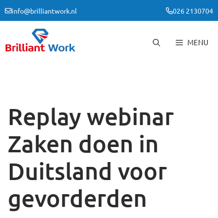
Ga
info@brilliantwork.nl
026 2130704
naar
de
inhoud
MENU
Replay webinar
Zaken doen in
Duitsland voor
gevorderden