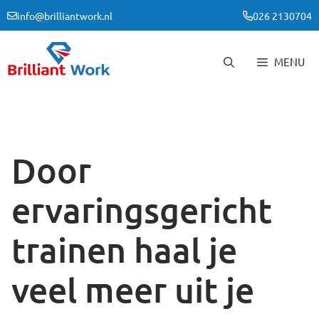
Ga
info@brilliantwork.nl
026 2130704
naar
de
inhoud
MENU
Door
ervaringsgericht
trainen haal je
veel meer uit je