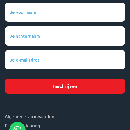
Je
voornaam
(Vereist)
Je
achternaam
(Vereist)
Je
e-
mailadres
(Vereist)
Algemene voorwaarden
Privacyverklaring