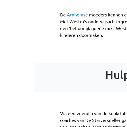
De
Arnhemse
moeders kennen elk
Met Westra’s onderwijsachtergr
een ‘behoorlijk goede mix.’ Wes
kinderen doormaken.
Hulp
Via een vriendin van de kookclub
coaches van De Starversneller g
veel aan gehad. Met ondersteuni