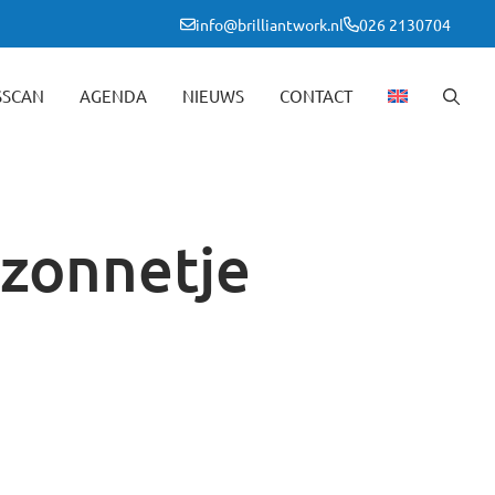
info@brilliantwork.nl
026 2130704
SSCAN
AGENDA
NIEUWS
CONTACT
 zonnetje