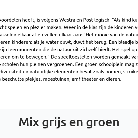
oordelen heeft, is volgens Westra en Post logisch. “Als kind ku
écht spelen en plezier maken. Weer in de klas zijn de kinderen 
selen elkaar af en vullen elkaar aan: “Het mooie van de natuur
eren kinderen: als je water duwt, duwt het terug. Een blaadje bli
zijn leermomenten die de natuur uit zichzelf biedt. Het spel o
nderen om te bewegen.” De speeltoestellen worden gemaakt van 
de scholen hun pleinen vergroenen. Een groen schoolplein mag
diversiteit en natuurlijke elementen bevat zoals bomen, strui
ke beschutte plekjes, moestuinen, amfitheater en dieren.
Mix grijs en groen