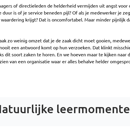
agers of directieleden de helderheid vermijden uit angst voor 
te duur is of je service beneden pijl? Of als je medewerker je ze
van waardering krijgt? Dat is oncomfortabel. Maar minder pijnlijk
e vaak zo weinig omzet dat je de zaak dicht moet gooien, medewe
 nooit een antwoord komt op hun verzoeken. Dat klinkt missch
ijks dit soort zaken te horen. En we hoeven maar te kijken naar 
te zien van een organisatie waar er alles behalve helder omge
atuurlijke leermoment