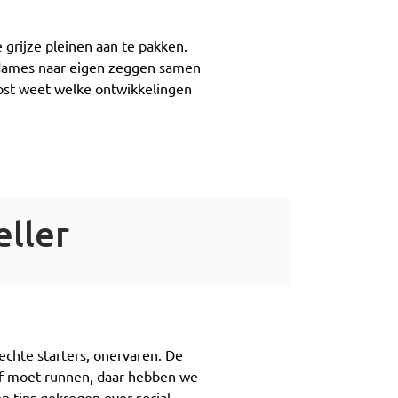
grijze pleinen aan te pakken.
 dames naar eigen zeggen samen
Post weet welke ontwikkelingen
eller
echte starters, onervaren. De
jf moet runnen, daar hebben we
 tips gekregen over social