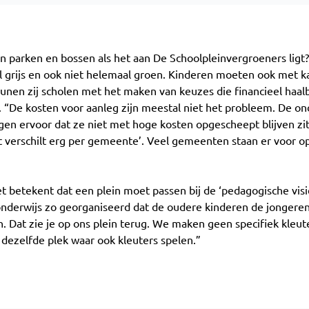
n parken en bossen als het aan De Schoolpleinvergroeners ligt?
grijs en ook niet helemaal groen. Kinderen moeten ook met ka
unen zij scholen met het maken van keuzes die financieel haalba
l. “De kosten voor aanleg zijn meestal niet het probleem. De 
gen ervoor dat ze niet met hoge kosten opgescheept blijven zitt
t verschilt erg per gemeente’. Veel gemeenten staan er voor o
t betekent dat een plein moet passen bij de ‘pedagogische visie
onderwijs zo georganiseerd dat de oudere kinderen de jongere
 Dat zie je op ons plein terug. We maken geen specifiek kleut
dezelfde plek waar ook kleuters spelen.”