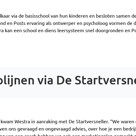
aar via de basisschool van hun kinderen en besloten samen de 
ond en Posts ervaring als ontwerper en psycholoog vormen de
tra kan een school en diens leersysteem snel doorgronden en 
lijnen via De Startversn
 kwam Westra in aanraking met De Startversneller. “We waren 
aven ons gevraagd en ongevraagd advies, over hoe je een bedri
ng van een coach hebben we ook een marketingplan gemaakt en