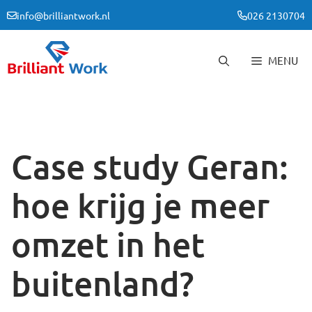
Ga
info@brilliantwork.nl
026 2130704
naar
de
inhoud
MENU
Case study Geran:
hoe krijg je meer
omzet in het
buitenland?