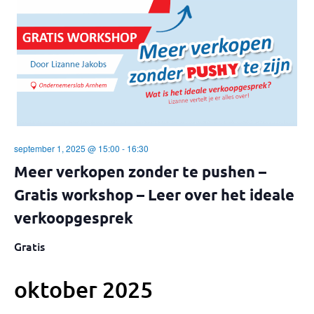
n
e
e
t
e
n
n
w
d
t
e
a
e
t
e
u
r
n
m
g
.
september 1, 2025 @ 15:00
-
16:30
Z
a
Meer verkopen zonder te pushen –
o
Gratis workshop – Leer over het ideale
v
verkoopgesprek
e
e
n
Gratis
k
n
e
oktober 2025
a
n