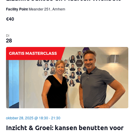
n
Facility Point
Meander 251, Arnhem
n
€40
a
DI
v
28
i
g
a
t
i
e
oktober 28, 2025 @ 18:30
-
21:30
Inzicht & Groei: kansen benutten voor