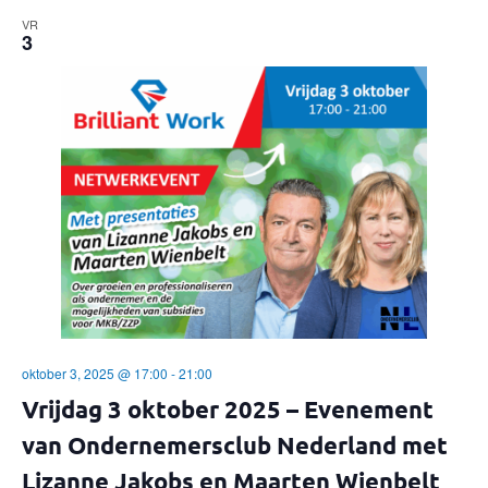
v
VR
e
i
3
g
n
a
w
t
e
i
e
e
r
g
e
oktober 3, 2025 @ 17:00
-
21:00
v
Vrijdag 3 oktober 2025 – Evenement
van Ondernemersclub Nederland met
e
Lizanne Jakobs en Maarten Wienbelt