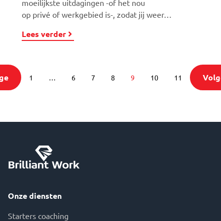
moeilijkste uitdagingen -of het nou
op privé of werkgebied is-, zodat jij weer…
Lees verder
ge
Volg
1
…
6
7
8
9
10
11
Onze diensten
Starters coaching